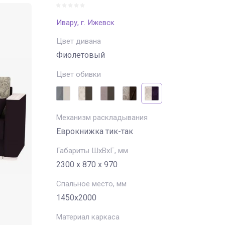
Ивару, г. Ижевск
Цвет дивана
Фиолетовый
Цвет обивки
Механизм раскладывания
Еврокнижка тик-так
Габариты ШхВхГ, мм
2300 х 870 х 970
Спальное место, мм
1450х2000
Материал каркаса