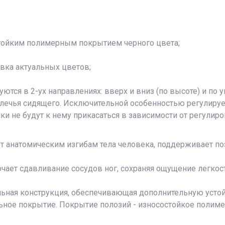
стойким полимерным покрытием черного цвета;
вка актуальных цветов;
тся в 2-ух направлениях: вверх и вниз (по высоте) и по у
плечья сидящего. Исключительной особенностью регулиру
ики не будут к нему прикасаться в зависимости от регулиро
т анатомическим изгибам тела человека, поддерживает по
чает сдавливание сосудов ног, сохраняя ощущение легкост
альная конструкция, обеспечивающая дополнительную усто
е покрытие. Покрытие полозий - износостойкое полимер