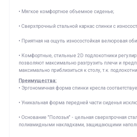
• Мягкое комфортное объемное сиденье;
• Сверхпрочный стальной каркас спинки с износо
• Приятная на ощупь износостойкая велюровая оби
• Комфортные, стильные 2D подлокотники регулирую
позволяют максимально разгрузить плечи и пред
максимально приблизиться к столу, т.к. подлокотн
Преимущества:
• Эргономичная форма спинки кресла соответствуе
• Уникальная форма передней части сиденья исклю
• Основание "Полозья" - цельная сверхпрочная ст
полиамидными накладками, защищающими напольно