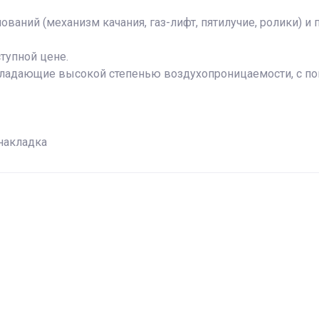
аний (механизм качания, газ-лифт, пятилучие, ролики) и 
тупной цене.
ладающие высокой степенью воздухопроницаемости, с п
накладка