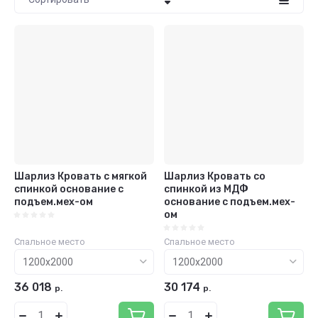
Цена - убывание
Цена - возрастание
Название - Я-А
Название - А-Я
Шарлиз Кровать с мягкой
Шарлиз Кровать со
спинкой основание с
спинкой из МДФ
подъем.мех-ом
основание с подъем.мех-
ом
Спальное место
Спальное место
36 018
30 174
р.
р.