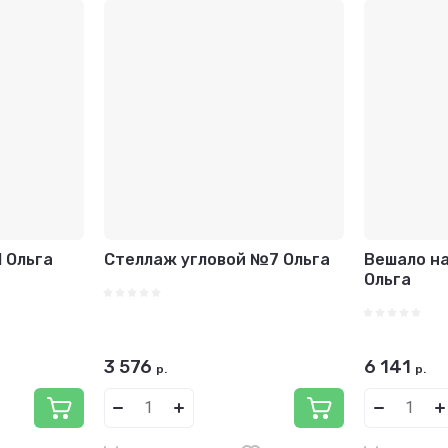
 Ольга
Стеллаж угловой №7 Ольга
Вешало н
Ольга
3 576
6 141
р.
р.