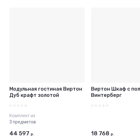
Модульная гостиная Виртон
Виртон Шкаф с пол
Дуб крафт золотой
Винтерберг
Комплект из
3 предметов
44 597
18 768
р.
р.