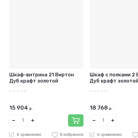
Цена - возрастание
Название - Я-А
Название - А-Я
Шкаф-витрина 21 Виртон
Шкаф с полками 2 
Дуб крафт золотой
Дуб крафт золото
15 904
18 768
р.
р.
К сравнению
В избранное
К сравнению