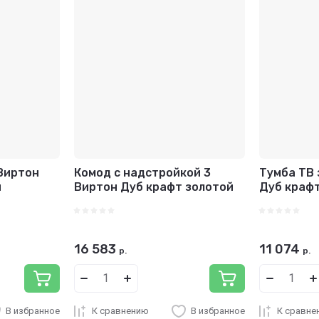
Виртон
Комод с надстройкой 3
Тумба ТВ 
й
Виртон Дуб крафт золотой
Дуб краф
16 583
11 074
р.
р.
В избранное
К сравнению
В избранное
К сравне