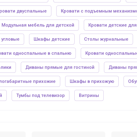
ровати двуспальные
Кровати с подъемным механизм
Модульная мебель для детской
Кровати детские для
 угловые
Шкафы детские
Столы журнальные
овати односпальные в спальню
Кровати односпальны
олики
Диваны прямые для гостиной
Диваны пр
логабаритные прихожие
Шкафы в прихожую
Обу
й
Тумбы под телевизор
Витрины