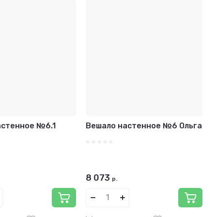
астенное №6.1
Вешало настенное №6 Ольга
8 073
р.