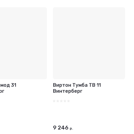
мод 31
Виртон Тумба ТВ 11
рг
Винтерберг
9 246
р.