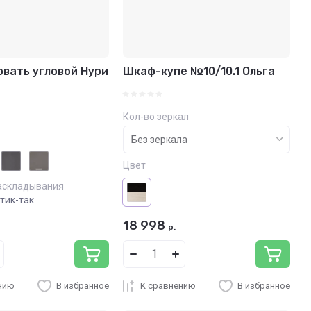
вать угловой Нури
Шкаф-купе №10/10.1 Ольга
Кол-во зеркал
Цвет
аскладывания
тик-так
18 998
р.
нию
В избранное
К сравнению
В избранное