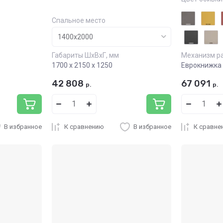
Спальное место
Габариты ШхВхГ, мм
Механизм р
1700 х 2150 х 1250
Еврокнижка 
42 808
67 091
р.
р.
В избранное
К сравнению
В избранное
К сравне